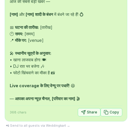
आज की सबसे बड़ी खबर —

[नाम]
 और 
[नाम]
शादी के बंधन
 में बंधने जा रहे हैं! 💍

📅 
घटना की तारीख:
 [तारीख]

🕐 
समय:
 [समय]

📍 
मौके पर:
 [venue]

🎤 
स्थानीय सूत्रों के अनुसार:
• खाना लाजवाब होगा 🍽️

• DJ रात भर बजेगा 🎶

• फोटो खिंचवाने का मौका है 📸

Live coverage के लिए वेन्यू पर पधारें!
 😄

— 
आपका अपना न्यूज़ चैनल, [परिवार का नाम]
 🎬
Share
Copy
368
chars
📲 Send to all guests via Weddingkart →