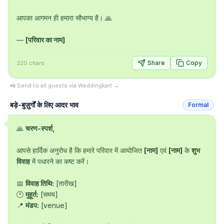
आपका आगमन ही हमारा सौभाग्य है। 🙏

— 
[परिवार का नाम]
Share
Copy
320
chars
📲 Send to all guests via Weddingkart →
बड़े-बुज़ुर्गों के लिए आदर भाव
Formal
🙏 
चरण-स्पर्श,
आपसे हार्दिक अनुरोध है कि हमारे परिवार में आयोजित 
[नाम]
 एवं 
[नाम]
 के 
शुभ 
विवाह
 में पधारने का कष्ट करें।

📅 
विवाह तिथि:
 [तारीख]

🕐 
मुहूर्त:
 [समय]

📍 
मंडप:
 [venue]
