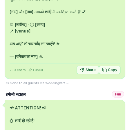
[नाम]
 और 
[नाम]
 आपको 
शादी
 में आमंत्रित करते हैं! 💕

📅 
[तारीख]
 · 🕐 
[समय]
📍 
[venue]
आप आएंगे तो चार चाँद लग जाएंगे!
 🌟

— 
[परिवार का नाम]
 🙏
Share
Copy
230
chars
· 📋
1
used
📲 Send to all guests via Weddingkart →
इमोजी स्टाइल
Fun
📢 
ATTENTION!
 📢

💍 
शादी हो रही है!