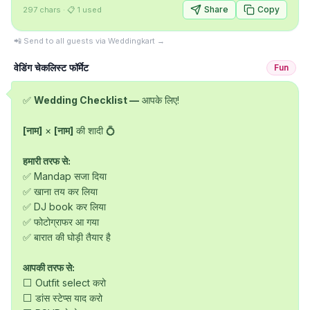
Share
Copy
297
chars
· 📋
1
used
📲 Send to all guests via Weddingkart →
वेडिंग चेकलिस्ट फॉर्मेट
Fun
✅ 
Wedding Checklist —
 आपके लिए!

[नाम]
 × 
[नाम]
 की शादी 💍

हमारी तरफ से:
✅ Mandap सजा दिया

✅ खाना तय कर लिया

✅ DJ book कर लिया

✅ फोटोग्राफर आ गया

✅ बारात की घोड़ी तैयार है

आपकी तरफ से:
⬜ Outfit select करो

⬜ डांस स्टेप्स याद करो
