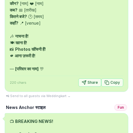
कौन?
कब?
कितने बजे?
कहाँ?
 📍 [venue]

🎶 
नाचना है!
🍽️ 
खाना है!
📸 
Photos खींचनी हैं!
🫵 आना ज़रूरी है!
— 
[परिवार का नाम]
 🎊
Share
Copy
220
chars
📲 Send to all guests via Weddingkart →
News Anchor स्टाइल
Fun
📺 
BREAKING NEWS!