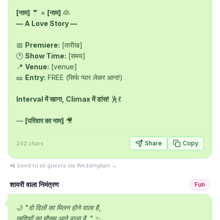
[नाम]
 🤵 × 
[नाम]
— A Love Story —
📅 
Premiere:
 [तारीख]

🕐 
Show Time:
 [समय]

📍 
Venue:
 [venue]

🎫 
Entry:
 FREE (सिर्फ प्यार लेकर आना!)

Interval में खाना, Climax में डांस!
 🕺💃

— 
[परिवार का नाम]
 🎥
Share
Copy
242
chars
📲 Send to all guests via Weddingkart →
शायरी वाला निमंत्रण
Fun
🌙 
"दो दिलों का मिलन होने वाला है,

खुशियों का मौसम आने वाला है..."
 ✨
