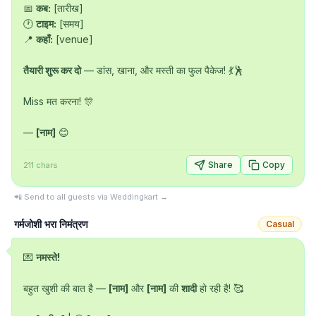
📅 
कब:
 [तारीख]

🕐 
टाइम:
 [समय]

📍 
कहाँ:
 [venue]

तैयारी शुरू कर दो
 — डांस, खाना, और मस्ती का फुल पैकेज! 💃🕺

Miss मत करना! 🎊

— 
[नाम]
 😊
Share
Copy
211
chars
📲 Send to all guests via Weddingkart →
गर्मजोशी भरा निमंत्रण
Casual
💌 
नमस्ते!
बहुत खुशी की बात है — 
[नाम]
 और 
[नाम]
 की 
शादी
 हो रही है! 🥰
