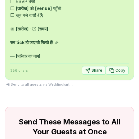
⬜ RSVP भेजो

⬜ 
[तारीख]
 को 
[venue]
 पहुँचो

⬜ खूब मज़े करो! 💃🕺

📅 
[तारीख]
 · 🕐 
[समय]
सब tick हो जाए तो मिलते हैं!
 🎉

— 
[परिवार का नाम]
Share
Copy
386
chars
📲 Send to all guests via Weddingkart →
Send These Messages to All
Your Guests at Once