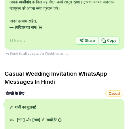
आपके 
आशीर्वाद
 के बिना यह मंगल-कार्य अधूरा रहेगा। कृपया अवश्य पधारकर 
नवयुगल को अपना स्नेह प्रदान करें।

सादर प्रणाम सहित,

— 
[परिवार का नाम]
 🌺
Share
Copy
339
chars
📲 Send to all guests via Weddingkart →
Casual
Wedding Invitation
WhatsApp
Messages In
Hindi
दोस्तों के लिए
Casual
🎉 
शादी का बुलावा!
यार, 
[नाम]
 और 
[नाम]
 की 
शादी है!
 💍
