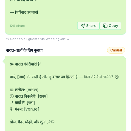
— 
[परिवार का नाम]
Share
Copy
126
chars
📲 Send to all guests via Weddingkart →
बारात-वालों के लिए बुलावा
Casual
🐎 
बारात की तैयारी है!
भाई, 
[नाम]
 की शादी है और तू 
बारात का हिस्सा
 है — बिना तेरे कैसे चलेगी? 😄

📅 
तारीख:
 [तारीख]

🕐 
बारात निकलेगी:
 [समय]

📍 
कहाँ से:
 [पता]

🎯 
मंडप:
 [venue]

ढोल, बैंड, घोड़ी, और तुम!
 🎶🥁
