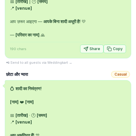
📅 
[तारीख]
 | 🕐 
[समय]
📍 
[venue]
आप ज़रूर आइएगा — 
आपके बिना शादी अधूरी है!
 💛

— 
[परिवार का नाम]
 🙏
Share
Copy
190
chars
📲 Send to all guests via Weddingkart →
छोटा और प्यारा
Casual
💍 
शादी का निमंत्रण!
[नाम]
 ❤️ 
[नाम]
📅 
[तारीख]
 · 🕐 
[समय]
📍 
[venue]
आप आमंत्रित हैं!
 🎊
