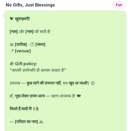
No Gifts, Just Blessings
Fun
💝 
ख़ुशख़बरी!
[नाम]
 और 
[नाम]
 की शादी है!

📅 
[तारीख]
 · 🕐 
[समय]
📍 
[venue]
🎁 
Gift policy:
"आपकी उपस्थिति ही आपका उपहार है!"

(मतलब — 
कुछ लाने की ज़रूरत नहीं
, बस 
खुद आ जाओ!
) 😊

हाँ, 
भूख लेकर ज़रूर आना
 — खाना लाजवाब है! 🍽️

मिलते हैं शादी में!
 💃🕺

— 
[परिवार का नाम]
 🙏