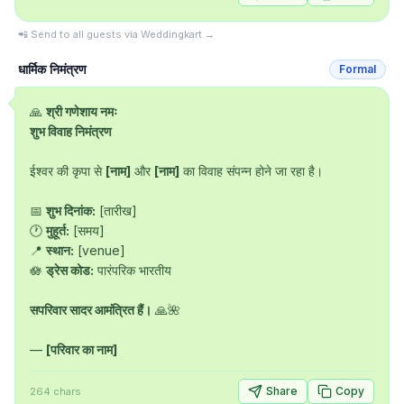
📲 Send to all guests via Weddingkart →
धार्मिक निमंत्रण
Formal
🙏 
श्री गणेशाय नमः
शुभ विवाह निमंत्रण
ईश्वर की कृपा से 
[नाम]
 और 
[नाम]
 का विवाह संपन्न होने जा रहा है।

📅 
शुभ दिनांक:
 [तारीख]

🕐 
मुहूर्त:
 [समय]

📍 
स्थान:
 [venue]

🪷 
ड्रेस कोड:
 पारंपरिक भारतीय

सपरिवार सादर आमंत्रित हैं।
 🙏🌺

— 
[परिवार का नाम]
Share
Copy
264
chars