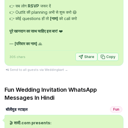
👉 सब लोग 
RSVP
 जरूर दें

👉 Outfit की planning अभी से शुरू करो 😄

👉 कोई questions हों तो 
[नाम]
 को call करो

पूरे खानदान का साथ चाहिए इस बार!
 ❤️

— 
[परिवार का नाम]
 🙏
Share
Copy
305
chars
📲 Send to all guests via Weddingkart →
Fun
Wedding Invitation
WhatsApp
Messages In
Hindi
बॉलीवुड स्टाइल
Fun
🎬 
शादी.com presents: