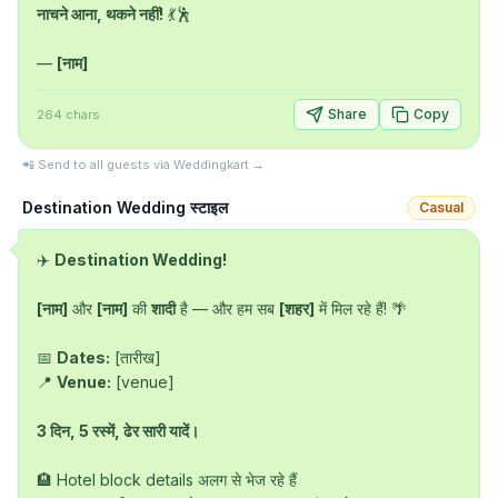
नाचने आना, थकने नहीं!
 💃🕺

— 
[नाम]
Share
Copy
264
chars
📲 Send to all guests via Weddingkart →
Destination Wedding स्टाइल
Casual
✈️ 
Destination Wedding!
[नाम]
 और 
[नाम]
 की 
शादी
 है — और हम सब 
[शहर]
 में मिल रहे हैं! 🌴

📅 
Dates:
 [तारीख]

📍 
Venue:
 [venue]

3 दिन, 5 रस्में, ढेर सारी यादें।
🏨 Hotel block details अलग से भेज रहे हैं
