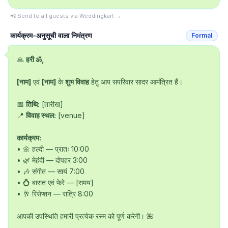
📲 Send to all guests via Weddingkart →
कार्यक्रम-अनुसूची वाला निमंत्रण
Formal
🙏 
हरी ॐ,
[नाम]
 एवं 
[नाम]
 के 
शुभ विवाह
 हेतु आप सपरिवार सादर आमंत्रित हैं।

📅 
तिथि:
 [तारीख]

📍 
विवाह स्थल:
 [venue]

कार्यक्रम:
• 🌼 हल्दी — प्रातः 10:00

• 🌿 मेहंदी — दोपहर 3:00

• 🎶 संगीत — सायं 7:00

• 💍 बारात एवं फेरे — [समय]

• 🥂 रिसेप्शन — रात्रि 8:00

आपकी उपस्थिति हमारी प्रत्येक रस्म को पूर्ण करेगी। 🌺
