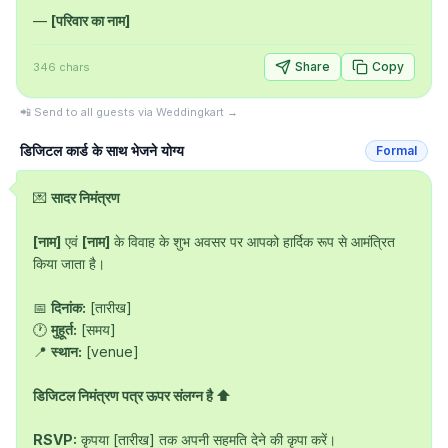
— 
[परिवार का नाम]
Share
Copy
346
chars
📲 Send to all guests via Weddingkart →
डिजिटल कार्ड के साथ भेजने योग्य
Formal
💌 
सादर निमंत्रण
[नाम]
 एवं 
[नाम]
 के विवाह के शुभ अवसर पर आपको हार्दिक रूप से आमंत्रित 
किया जाता है।

📅 
दिनांक:
 [तारीख]

🕐 
मुहूर्त:
 [समय]

📍 
स्थान:
 [venue]

डिजिटल निमंत्रण पत्र ऊपर संलग्न है ⬆
RSVP:
 कृपया [तारीख] तक अपनी सहमति देने की कृपा करें।
