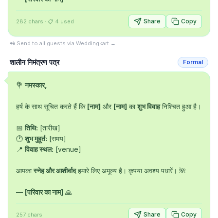
Share
Copy
282
chars
· 📋
4
used
📲 Send to all guests via Weddingkart →
शालीन निमंत्रण पत्र
Formal
💐 
नमस्कार,
हर्ष के साथ सूचित करते हैं कि 
[नाम]
 और 
[नाम]
 का 
शुभ विवाह
 निश्चित हुआ है।

📅 
तिथि:
 [तारीख]

🕐 
शुभ मुहूर्त:
 [समय]

📍 
विवाह स्थल:
 [venue]

आपका 
स्नेह और आशीर्वाद
 हमारे लिए अमूल्य है। कृपया अवश्य पधारें। 🌺

— 
[परिवार का नाम]
 🙏
Share
Copy
257
chars