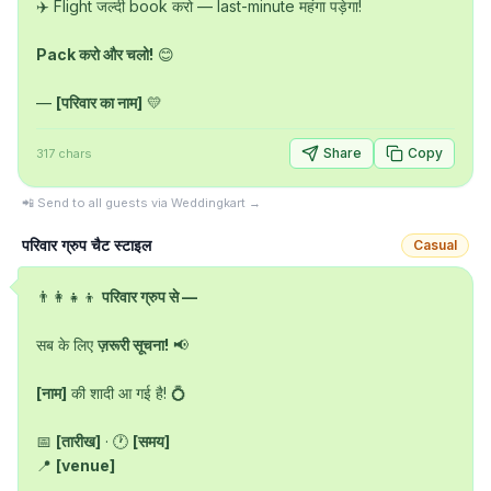
✈️ Flight जल्दी book करो — last-minute महंगा पड़ेगा!

Pack करो और चलो!
 😊

— 
[परिवार का नाम]
 💛
Share
Copy
317
chars
📲 Send to all guests via Weddingkart →
परिवार ग्रुप चैट स्टाइल
Casual
👨‍👩‍👧‍👦 
परिवार ग्रुप से —
सब के लिए 
ज़रूरी सूचना!
 📢

[नाम]
 की शादी आ गई है! 💍

📅 
[तारीख]
 · 🕐 
[समय]
📍 
[venue]